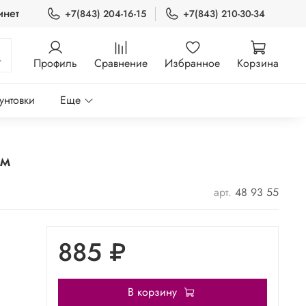
инет
+7(843) 204-16-15
+7(843) 210-30-34
Профиль
Сравнение
Избранное
Корзина
унтовки
Еще
 м
арт.
48 93 55
885 ₽
В корзину