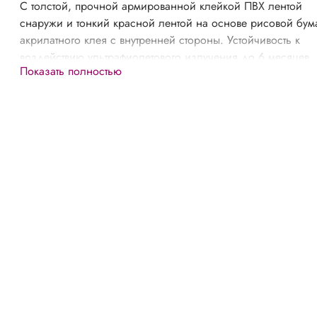
С толстой, прочной армированной клейкой ПВХ лентой
снаружи и тонкий красной лентой на основе рисовой бум
акрилатного клея с внутренней стороны. Устойчивость к
воздействию ультрафиолетового излучения до 6 месяцев
Показать полностью
(рисовая бумага). Для гладких интерьерных и фасадных
поверхностей. Одно обклеивание для 2-х технологически
операций, рул.