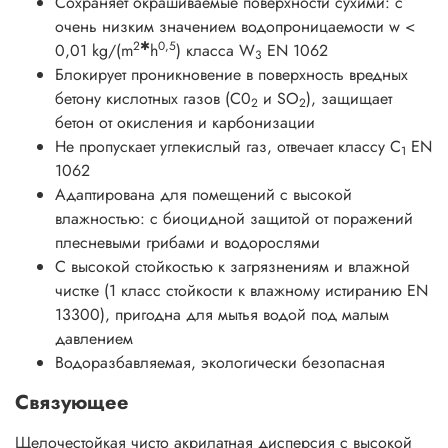
Сохраняет окрашиваемые поверхности сухими: с
очень низким значением водопроницаемости w <
2✱
0,5
0,01 kg/(m
h
) класса W
EN 1062
3
Блокирует проникновение в поверхность вредных
бетону кислотных газов (С0
и SO
), защищает
2
2
бетон от окисления и карбонизации
Не пропускает углекислый газ, отвечает классу С
EN
1
1062
Адаптирована для помещений с высокой
влажностью: с биоцидной защитой от поражений
плесневыми грибами и водорослями
С высокой стойкостью к загрязнениям и влажной
чистке (1 класс стойкости к влажному истиранию EN
13300), пригодна для мытья водой под малым
давлением
Водоразбавляемая, экологически безопасная
Связующее
Щелочестойкая чисто акрилатная дисперсия с высокой