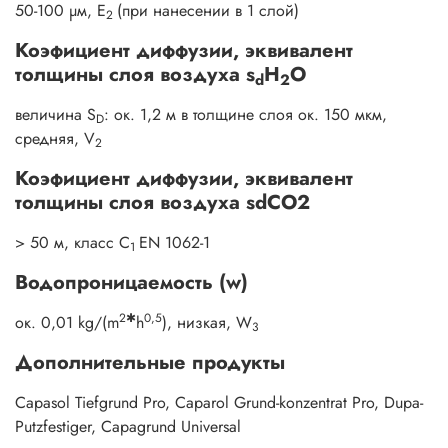
50-100 µм, E
(при нанесении в 1 слой)
2
Коэфициент диффузии, эквивалент
толщины слоя воздуха s
H
O
d
2
величина S
: ок. 1,2 м в толщине слоя ок. 150 мкм,
D
средняя, V
2
Коэфициент диффузии, эквивалент
толщины слоя воздуха sdСО2
> 50 м, класс C
EN 1062-1
1
Водопроницаемость (w)
2
✱
0,5
ок. 0,01 kg/(m
h
), низкая, W
3
Дополнительные продукты
Capasol Tiefgrund Pro, Caparol Grund-konzentrat Pro, Dupa-
Putzfestiger, Capagrund Universal